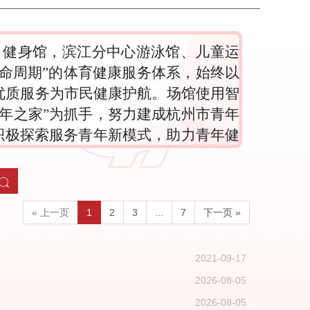
、健身馆，滨江分中心游泳馆、儿童运
命周期”的体育健康服务体系，始终以
优质服务为市民健康护航。场馆使用智
年之家”为抓手，努力建成杭州市青年
积极探索服务青年新模式，助力青年健
« 上一页
1
2
3
...
7
下一页 »
2021-09-17
2026-08-05
2026-08-05