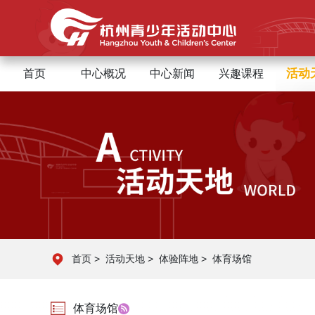
活动
首页
中心概况
中心新闻
兴趣课程
首页
>
活动天地
>
体验阵地
>
体育场馆
体育场馆