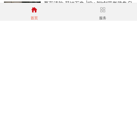
夏至清韵 琴纳万象 |“Do都城”节气雅集启
新韵
首页
服务
07-06
｜
体验部
“Do都城”暑期酷炫AI国潮节@你来参加！
07-06
｜
体验部
Do市百家·成人学院 | 算力小镇AI零基础
讲座圆满落幕
07-06
｜
体验部
“Do都城”暑期半日营、一日营，9个主题
研学火热报名中
06-29
｜
体验部
第95期 · Do益行 | 种下一颗职业梦想的
种子