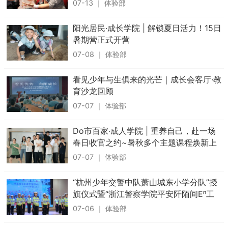
07-13
｜
体验部
阳光居民·成长学院 | 解锁夏日活力！15日
暑期营正式开营
07-08
｜
体验部
看见少年与生俱来的光芒｜成长会客厅·教
育沙龙回顾
07-07
｜
体验部
Do市百家·成人学院 | 重养自己，赴一场
春日收官之约~暑秋多个主题课程焕新上
线
07-07
｜
体验部
“杭州少年交警中队萧山城东小学分队”授
旗仪式暨“浙江警察学院平安阡陌间Eⁿ工
作室萧山区城东小学共创点”揭牌仪式举
07-06
｜
体验部
行