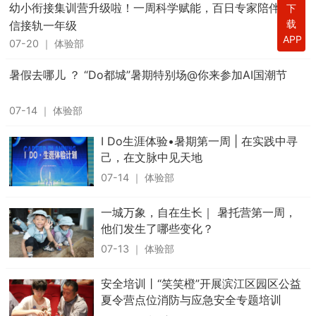
幼小衔接集训营升级啦！一周科学赋能，百日专家陪伴，自
下
载
信接轨一年级
APP
07-20
｜
体验部
暑假去哪儿 ？ “Do都城”暑期特别场@你来参加AI国潮节
07-14
｜
体验部
I Do生涯体验•暑期第一周 | 在实践中寻
己，在文脉中见天地
07-14
｜
体验部
一城万象，自在生长｜ 暑托营第一周，
他们发生了哪些变化？
07-13
｜
体验部
安全培训丨“笑笑橙”开展滨江区园区公益
夏令营点位消防与应急安全专题培训