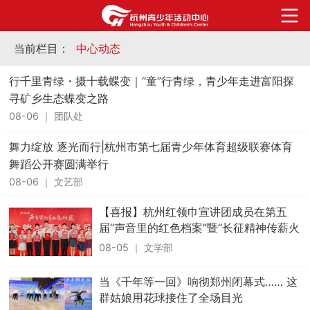
当前栏目：
中心动态
行千里青绿・摄十载蝶变｜“童”行青绿，青少年走进富阳探
寻矿乡生态蝶变之路
08-06
｜
团队处
舞力绽放 逐光而行|杭州市第七届青少年体育超级联赛体育
舞蹈公开赛圆满举行
08-06
｜
文艺部
【喜报】杭州红领巾宣讲团成员在第五
届“声音里的红色档案”暨“长征精神传薪火
红色记忆铸初心”志愿讲解员比赛中斩获
08-05
｜
文学部
佳绩
当《千年等一回》响彻郑州闭幕式…… 这
群姑娘用花球接住了全场目光