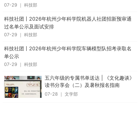
07-29
｜
科技部
科技社团丨2026年杭州少年科学院机器人社团招新预审通
过名单公示及面试安排
07-29
｜
科技部
科技社团丨2026年杭州少年科学院车辆模型队招考录取名
单公示
07-29
｜
科技部
五六年级的专属书单送达 | 《文化趣谈》
读书分享会（二）及暑秋报名指南
07-28
｜
文学部