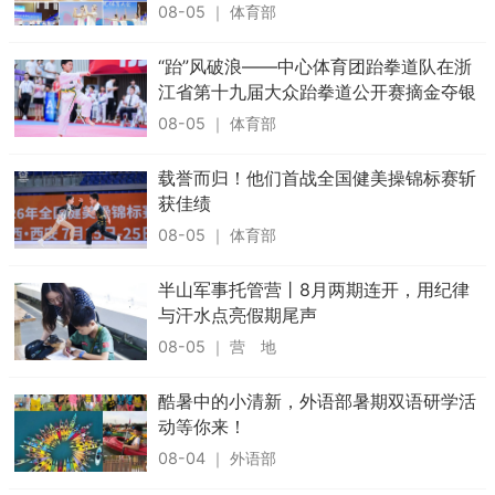
08-05
｜
体育部
“跆”风破浪——中心体育团跆拳道队在浙
江省第十九届大众跆拳道公开赛摘金夺银
08-05
｜
体育部
载誉而归！他们首战全国健美操锦标赛斩
获佳绩
08-05
｜
体育部
半山军事托管营丨8月两期连开，用纪律
与汗水点亮假期尾声
08-05
｜
营 地
酷暑中的小清新，外语部暑期双语研学活
动等你来！
08-04
｜
外语部