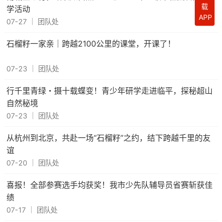
载
学活动
APP
07-27
｜
团队处
石榴籽一家亲｜跨越2100公里的课堂，开课了！
07-23
｜
团队处
行千里青绿・摄十载蝶变！青少年研学走进临平，探秘超山
自然秘境
07-23
｜
团队处
从杭州到北京，共赴一场“石榴籽”之约，结下跨越千里的友
谊
07-20
｜
团队处
喜报！全部参赛选手均获奖！我市少先队辅导员省赛斩获佳
绩
07-17
｜
团队处