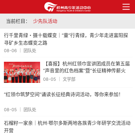
当前栏目：
少先队活动
行千里青绿・摄十载蝶变｜“童”行青绿，青少年走进富阳探
寻矿乡生态蝶变之路
08-06
｜
团队处
【喜报】杭州红领巾宣讲团成员在第五届
“声音里的红色档案”暨“长征精神传薪火
红色记忆铸初心”志愿讲解员比赛中斩获
08-05
｜
文学部
佳绩
“红领巾筑梦空间”诵读长征经典诗词活动，等你来参加！
08-05
｜
团队处
石榴籽一家亲｜杭州·鄂尔多斯两地各族青少年研学交流活动
开营