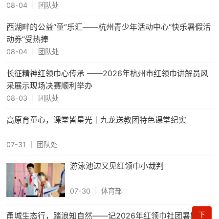
08-04
｜
团队处
西湖畔的公益“童”乐汇——杭州青少年活动中心“快乐暑假活
动券”受热捧
08-04
｜
团队处
长征精神红领巾心传承 ——2026年杭州市红领巾讲解员风
采展示现场决赛顺利举办
08-03
｜
团队处
高原育童心，课堂皆星光｜九龙送教团特色课堂纪实
07-31
｜
团队处
游泳池边又见红领巾小裁判
07-30
｜
体育部
下
甬城生态行，踏浪知自然——记2026年红领巾社团暑期研