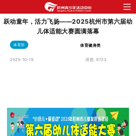
跃动童年，活力飞扬——2025杭州市第六届幼
儿体适能大赛圆满落幕
体育部
体育健身类
2025-10-19
浏览:
6723