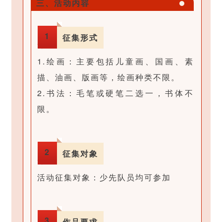
三、活动内容
具
设
固
条
置
定
1
征集形式
上
被
布
设
包
1.绘画：主要包括儿童画、国画、素
局
置
含
描、油画、版画等，绘画种类不限。
工
固
，
2.书法：毛笔或硬笔二选一，书体不
具
定
可
限。
条
宽
以
上
高
完
设
，
2
征集对象
美
置
背
对
活动征集对象：少先队员均可参加
固
景
齐
定
可
背
宽
以
景
3
作品要求