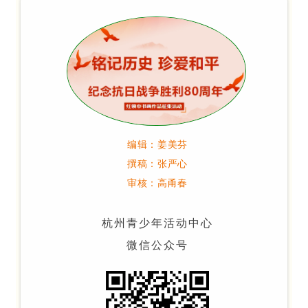
编
辑
：
姜
美
芬
撰
稿
：张严心
审
核
：高甬春
杭
州
青
少
年
活
动
中
心
微
信
公
众
号