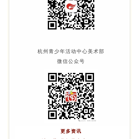
杭
州
青
少
年
活
动
中
心
美
术
部
微
信
公
众
号
更
多
资
讯