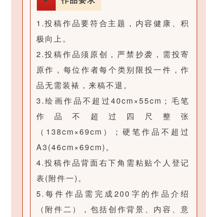
高
设
图
，
置
1.投稿作品要符合主题，内容健康、积
和
背
被
极向上。
文
景
包
2.投稿作品须原创，严禁抄袭，需投寄
字
可
含
原作，每位作者每个类别限投一件，作
，
以
，
品无需装裱，来稿不退。
以
设
可
3.绘画作品不超过40cm×55cm；毛笔
及
置
以
作品不超过四尺整张
用
被
完
（138cm×69cm）；硬笔作品不超过
于
包
美
A3(46cm×69cm)。
模
含
对
4.投稿作品背面右下角需粘贴个人登记
板
，
齐
表(附件一)。
制
可
背
5.每件作品需完成200字的作品介绍
作
以
景
（附件二），包括创作背景、内容、意
。