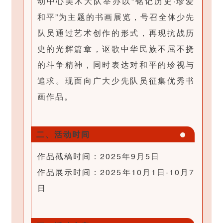
动中心美术大队举办以“铭记历史·珍爱
具
和平”为主题的书画展览，号召全体少先
条
队员通过艺术创作的形式，再现抗战历
上
史的光辉篇章，讴歌中华民族不屈不挠
设
的斗争精神，同时表达对和平的珍视与
置
追求。现面向广大少先队员征集优秀书
固
画作品。
定
宽
二、活动时间
高
固
，
作品截稿时间：2025年9月5日
定
背
作品展示时间：2025年10月1日-10月7
布
景
日
局
可
工
以