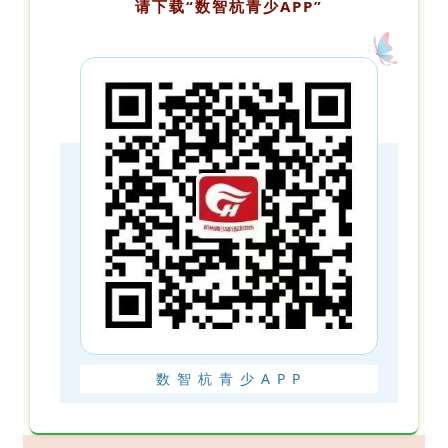
请
下
载
“
数
智
杭
青
少
A
P
P
”
数
智
杭
青
少
A
P
P