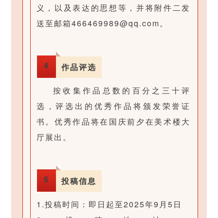
完
图
义，以及表达的思想等，并将附件二发
美
和
送至邮箱466469989@qq.com。
对
文
齐
字
4
背
作品评选
，
景
以
按收集作品总数的百分之三十评
图
及
选，评选出的优秀作品将颁发荣誉证
和
用
书。优秀作品将在国庆前夕在美术楼大
文
于
厅展出。
字
模
，
板
以
制
5
投稿信息
及
作
1.投稿时间：即日起至2025年9月5日
用
。