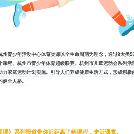
杭州青
少年活动中心体育类课以全生命周期
为
理念，
通过9大类5
个
课程、杭州市青少年体育超级联赛、杭州市儿童运动会系列
活
助力
家庭运动计划实施。
引导人们养成健康生活方式，
形成积极
的健全人格。
育课》系列报道带你近距离了解课程，走近课堂。