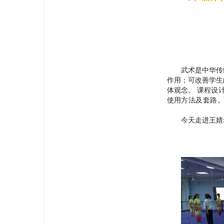
武术是中华传
作用；可改善学生
体观念。
课程设
使用方法及套路
今天走进王婧