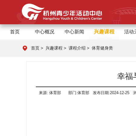
兴趣课程
首页
中心概况
中心新闻
活动
首页
>
兴趣课程
>
课程介绍
>
体育健身类
幸福
来源:
体育部
部门:
体育部
发布日期:
2024-12-25