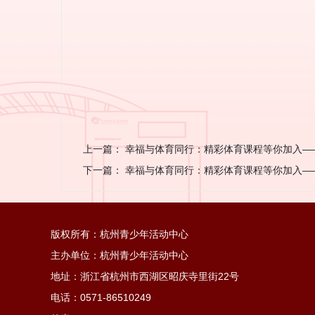
上一篇：
幸福与体育同行：精彩体育课程等你加入—
下一篇：
幸福与体育同行：精彩体育课程等你加入—
版权所有：杭州青少年活动中心
主办单位：杭州青少年活动中心
地址：浙江省杭州市西湖区昭庆寺里街22号
电话：0571-86510249