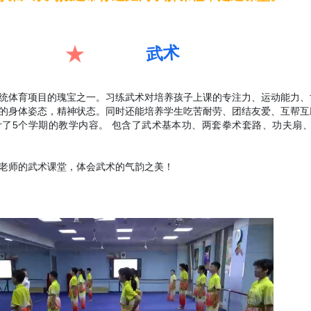
武术
★
统体育项目的瑰宝之一。习练武术对培养孩子上课的专注力、运动能力、
的身体姿态，精神状态。同时还能培养学生吃苦耐劳、团结友爱、互帮互
计了5个学期的教学内容。
包含了武术基本功、两套拳术套路、功夫扇
。
老师的武术课堂，体会武术的气韵之美！