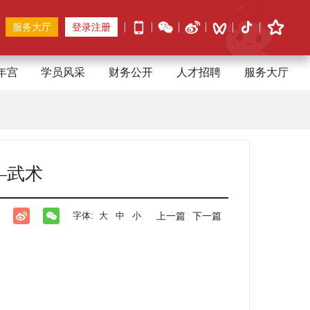
服务大厅
登录注册
年宫
学员风采
财务公开
人才招聘
服务大厅
—武术
字体:
大
中
小
上一篇
下一篇