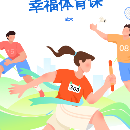
幸福体育课
——武术