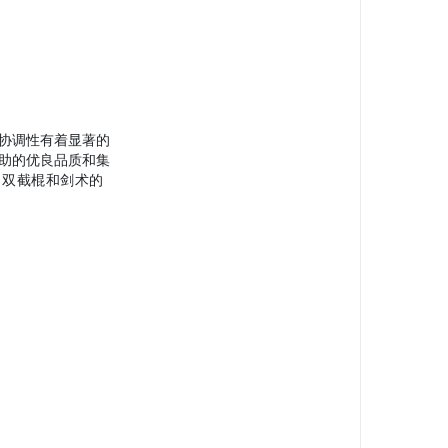
协调性有着显著的
助的优良品质和集
、双截棍和剑术的