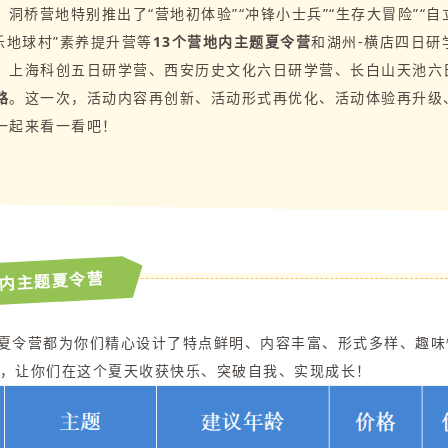
洞桥营地特别推出了“营地初体验”“冲锋小士兵”“生存大冒险”“自
乐地球村”素养提升营等
13个营地内主题夏令营
和湖州-横店四日研
、上海科创五日研学营、西安历史文化六日研学营、长白山天池六
路
。这一次，活动内容再创新、活动形式再优化、活动体验再升级
一起来看一看吧！
地内主题夏令营
夏令营都为你们精心设计了特点鲜明、内容丰富、形式多样、趣味
，让你们在这个夏天收获快乐、突破自我、实现成长！