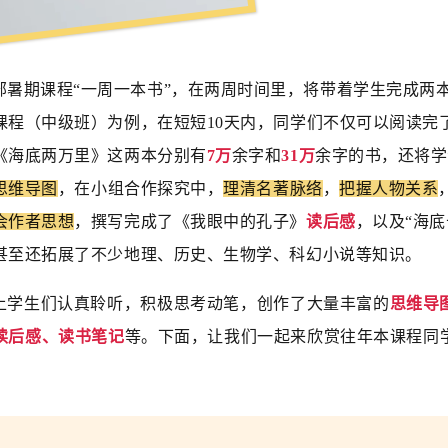
部暑期课程“一周一本书”，在两周时间里，将带着学生完成两
课程（中级班）为例，
在短短10天内，同学们不仅可以阅读完
《海底两万里》这两本分别有
7万
余字和
31万
余字的书，还将学
思维导图
，在小组合作探究中，
理清名著脉络
，
把握人物关系
会作者思想
，撰写完成了《我眼中的孔子》
读后感
，以及“海底
甚至还拓展了不少地理、历史、生物学、科幻小说等知识。
上学生们认真聆听，积极思考动笔，创作了大量丰富的
思维导
读后感、读书笔记
等。
下面，让我们一起来欣赏往年本课程同