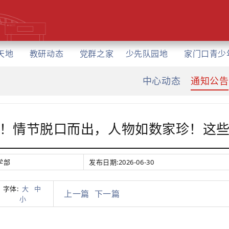
天地
教研动态
党群之家
少先队园地
家门口青少
中心动态
通知公告
著！情节脱口而出，人物如数家珍！这
学部
发布日期:
2026-06-30
字体:
大
中
上一篇
下一篇
小