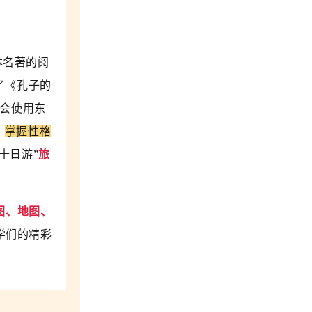
本名著的阅
了《孔子的
会使用东
，
掌握性格
十日游”
旅
图、地图、
学们的精彩