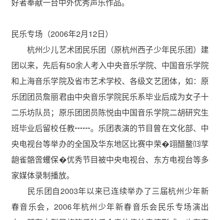
好者奉献一台中外优秀声乐作品。
民乐专场（2006年2月12日）
杭州少儿艺术团民乐团（原杭州西子少年民乐团）建
团以来，先后有50余人考入中央音乐学院、中国音乐学院
和上海音乐学院及省市艺术学校、各级文艺团体，如：原
乐团团员詹丽君由中央音乐学院民乐系毕业后成为女子十
二乐坊队员；原乐团团员陈悦由中国音乐学院二胡研究生
班毕业后留校任教┅┅。乐团表演的节目曾在文化部、中
央电视台等举办的全国及华东地区比赛中荣�翊醋鳌⒀莩
龅雀骼啻蠼保�优秀节目被中央电视台、东方电视台等多
家媒体录制播放。
民乐团自2003年以来已连续举办了三届杭州少年新
春音乐会，2006年杭州少年新春音乐会民乐专场演出