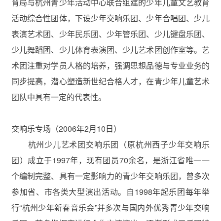
育局与杭州青少年活动中心联合组建的少年儿童文艺教育
活动综合性团体，下设少年交响乐团、少年合唱团、少儿
表演艺术团、少年民乐团、少年管乐团、少儿键盘乐团、
少儿舞蹈团、少儿体育表演团、少儿艺术团创作室等。艺
术团注重对学员人格的培养，强调思想品德与专业业务的
同步提高，潜心塑造新世纪合格人才，在青少年儿童艺术
团队中具有一定的代表性。
交响乐专场（2006年2月10日）
杭州少儿艺术团交响乐团（原杭州西子少年交响乐
团）成立于1997年，现有团员70余名，是浙江省唯一一
个编制完整、具有一定影响力的青少年交响乐团，曾多次
参加省、市各类大型演出活动。自1998年起乐团每年举
行“杭州少年新春音乐会”并多次与国内外优秀青少年交响